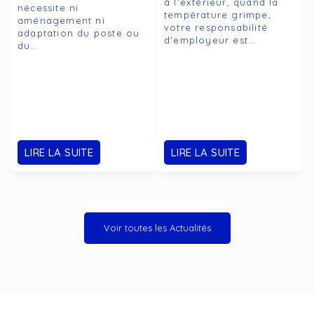
à l’extérieur, quand la
nécessite ni
température grimpe,
aménagement ni
votre responsabilité
adaptation du poste ou
d'employeur est…
du…
LIRE LA SUITE
LIRE LA SUITE
Voir toutes les Actualités