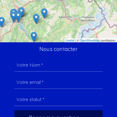
Leaflet
| ©
OpenStreetMap
contributors
Nous contacter