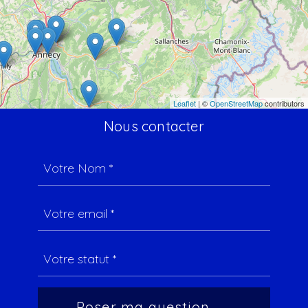
Leaflet
| ©
OpenStreetMap
contributors
Nous contacter