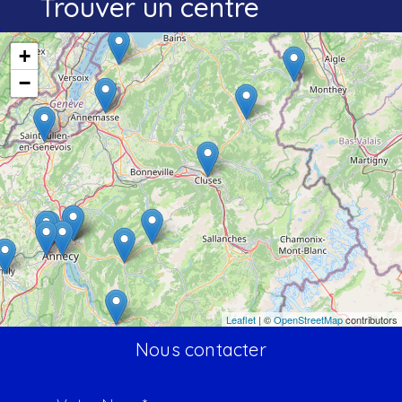
Trouver un centre
+
−
Leaflet
| ©
OpenStreetMap
contributors
Nous contacter