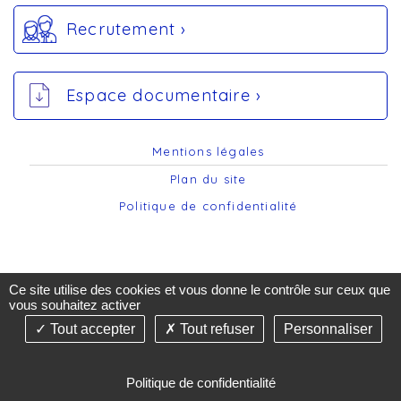
Recrutement ›
Espace documentaire ›
Mentions légales
Plan du site
Politique de confidentialité
Ce site utilise des cookies et vous donne le contrôle sur ceux que
vous souhaitez activer
Tout accepter
Tout refuser
Personnaliser
©2019-26 AST74 - Tous droits réservés - Création &
Réalisation : Answebmed - agence de communication
de santé -
Gestion des cookies
Politique de confidentialité