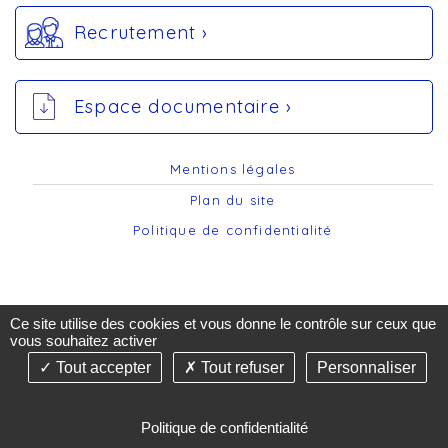
Recrutement ›
Espace documentaire ›
Mentions légales
Plan du site
Politique de confidentialité
Ce site utilise des cookies et vous donne le contrôle sur ceux que
vous souhaitez activer
Tout accepter
Tout refuser
Personnaliser
©2019-26 AST74 - Tous droits réservés - Création &
Réalisation : Answebmed - agence de communication
de santé -
Gestion des cookies
Politique de confidentialité