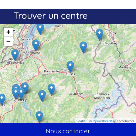
Trouver un centre
+
−
Leaflet
| ©
OpenStreetMap
contributors
Nous contacter