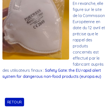
En revanche, elle
figure sur le site
de la Commission
Européenne en
date du 12 avril et
précise que le
rappel des
produits
concernés est
effectué par le
fabricant auprès
des utilisateurs finaux :
Safety Gate: the EU rapid alert
system for dangerous non-food products (europa.eu)
RETOUR