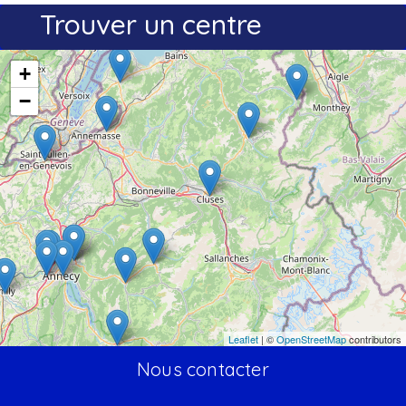
Trouver un centre
+
−
Leaflet
| ©
OpenStreetMap
contributors
Nous contacter