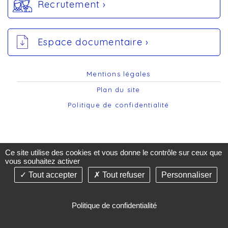
Recrutement ›
Espace documentaire ›
Mentions légales
Plan du site
Politique de confidentialité
Ce site utilise des cookies et vous donne le contrôle sur ceux que
vous souhaitez activer
Tout accepter
Tout refuser
Personnaliser
©2019-26 AST74 - Tous droits réservés - Création &
Réalisation : Answebmed - agence de communication
de santé -
Gestion des cookies
Politique de confidentialité
Dernière mise à jour de cette page : mardi 18 février 2025