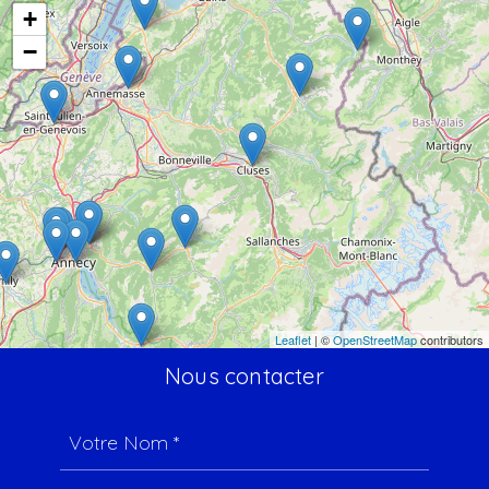
+
−
Leaflet
| ©
OpenStreetMap
contributors
Nous contacter