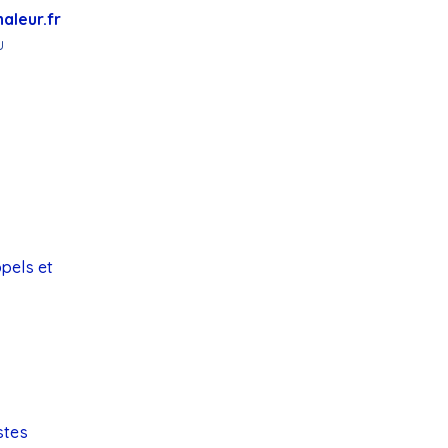
haleur.fr
u
ppels et
stes