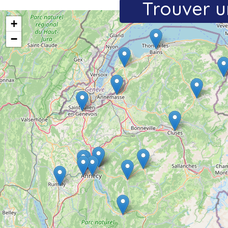
Trouver u
+
−