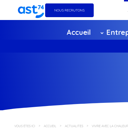
NOUS RECRUTONS
Go
Accueil
Entrep
Éq
Ag
Ce
F
Pa
Po
VOUS ÊTES ICI
ACCUEIL
ACTUALITÉS
VIVRE AVEC LA CHALEUR