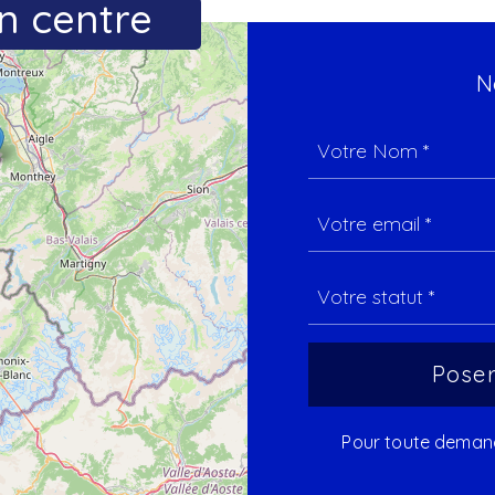
n centre
N
Pour toute demande