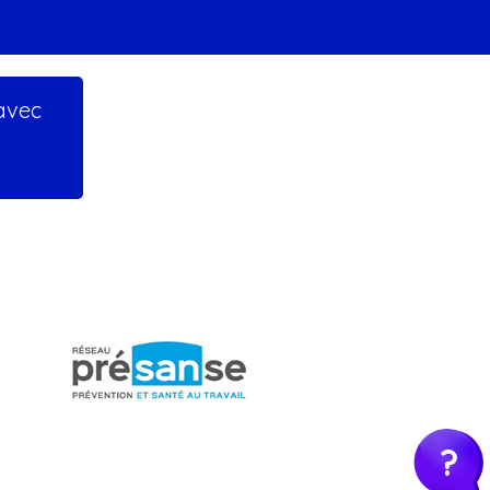
 avec
?