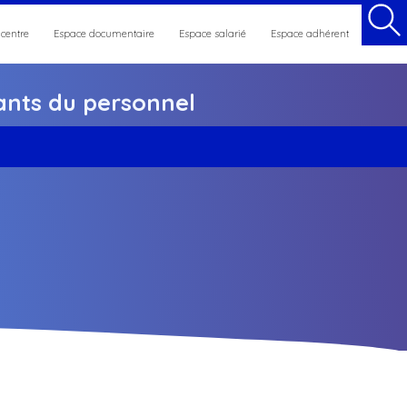
 centre
Espace documentaire
Espace salarié
Espace adhérent
nts du personnel
et maintien en emploi