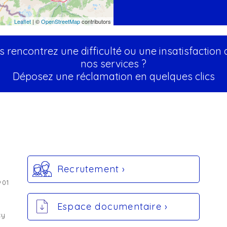
Leaflet
| ©
OpenStreetMap
contributors
 rencontrez une difficulté ou une insatisfaction
nos services ?
Déposez une réclamation en quelques clics
Recrutement ›
901
Espace documentaire ›
cy