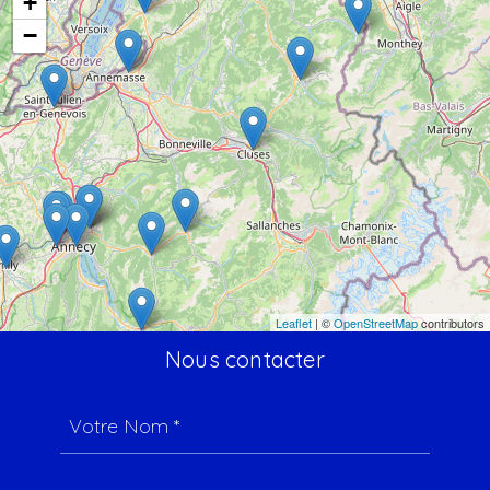
+
−
Leaflet
| ©
OpenStreetMap
contributors
Nous contacter