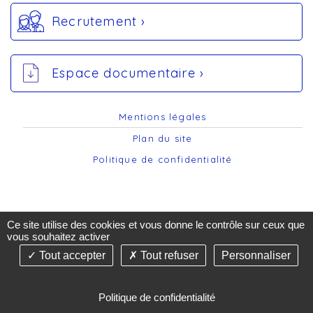
Recrutement ›
Espace documentaire ›
Mentions légales
Plan du site
Politique de confidentialité
Ce site utilise des cookies et vous donne le contrôle sur ceux que
vous souhaitez activer
Tout accepter
Tout refuser
Personnaliser
©2019-26 AST74 - Tous droits réservés - Création &
Réalisation : Answebmed - agence de communication
de santé -
Gestion des cookies
Politique de confidentialité