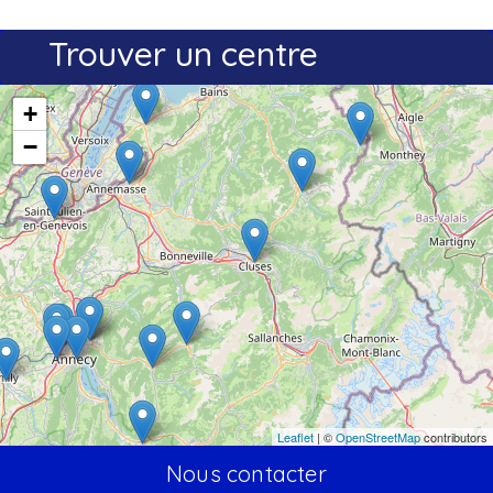
Trouver un centre
+
−
Leaflet
| ©
OpenStreetMap
contributors
Nous contacter