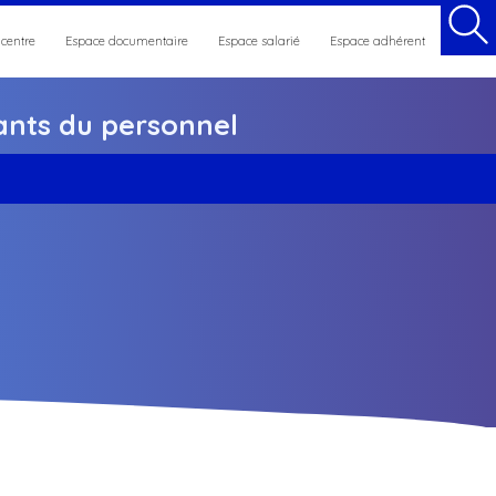
 centre
Espace documentaire
Espace salarié
Espace adhérent
nts du personnel
et maintien en emploi