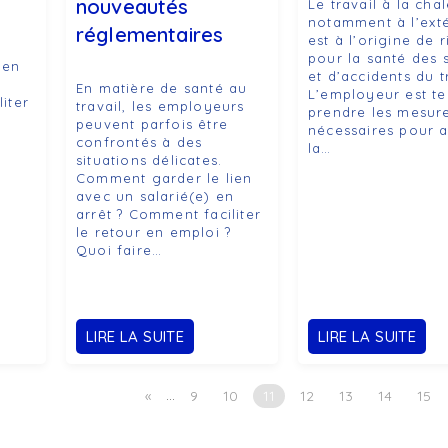
nouveautés
Le travail à la chal
notamment à l’exté
réglementaires
est à l’origine de 
pour la santé des s
ien
et d’accidents du t
n
En matière de santé au
L’employeur est t
iter
travail, les employeurs
prendre les mesur
peuvent parfois être
nécessaires pour a
confrontés à des
la…
situations délicates.
Comment garder le lien
avec un salarié(e) en
arrêt ? Comment faciliter
le retour en emploi ?
Quoi faire…
LIRE LA SUITE
LIRE LA SUITE
…
«
9
10
11
12
13
14
15