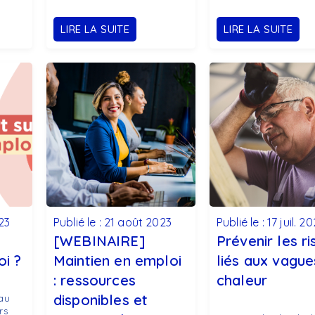
LIRE LA SUITE
LIRE LA SUITE
23
Publié le : 21 août 2023
Publié le : 17 juil. 2
[WEBINAIRE]
Prévenir les r
oi ?
Maintien en emploi
liés aux vague
: ressources
chaleur
disponibles et
au
rs