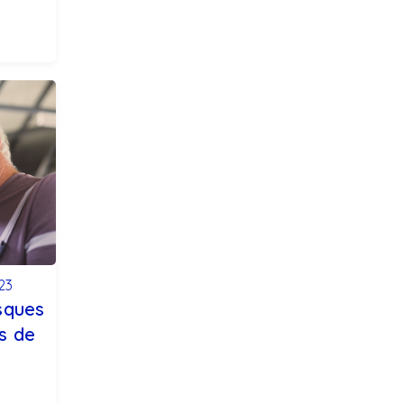
023
isques
s de