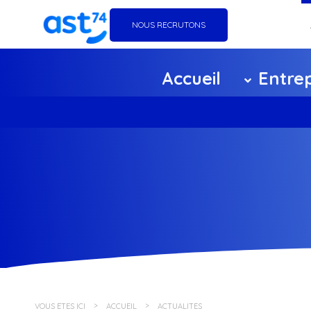
NOUS RECRUTONS
Go
Accueil
Entrep
Éq
Ag
Ce
F
Pa
Po
VOUS ÊTES ICI
ACCUEIL
ACTUALITÉS