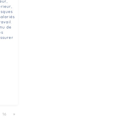
eur,
rieur,
risques
alariés
ravail.
enu de
es
ssurer
16
»