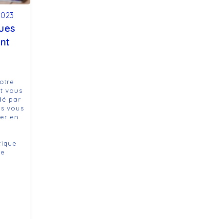
 2023
ques
nt
otre
t vous
dé par
us vous
er en
tique
re