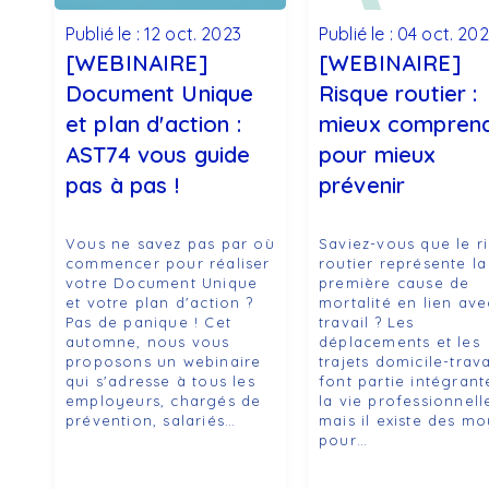
Publié le : 12 oct. 2023
Publié le : 04 oct. 20
[WEBINAIRE]
[WEBINAIRE]
Document Unique
Risque routier :
et plan d'action :
mieux compren
AST74 vous guide
pour mieux
pas à pas !
prévenir
Vous ne savez pas par où
Saviez-vous que le r
commencer pour réaliser
routier représente la
votre Document Unique
première cause de
et votre plan d'action ?
mortalité en lien ave
Pas de panique ! Cet
travail ? Les
automne, nous vous
déplacements et les
proposons un webinaire
trajets domicile-trava
qui s'adresse à tous les
font partie intégrant
employeurs, chargés de
la vie professionnell
prévention, salariés…
mais il existe des m
pour…