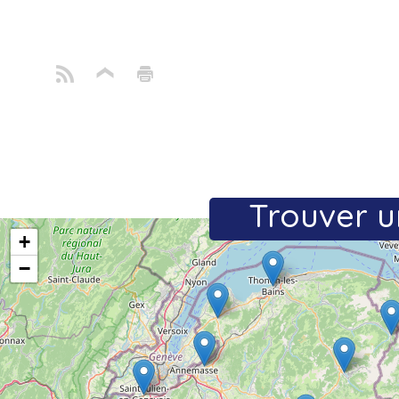
Trouver u
+
−