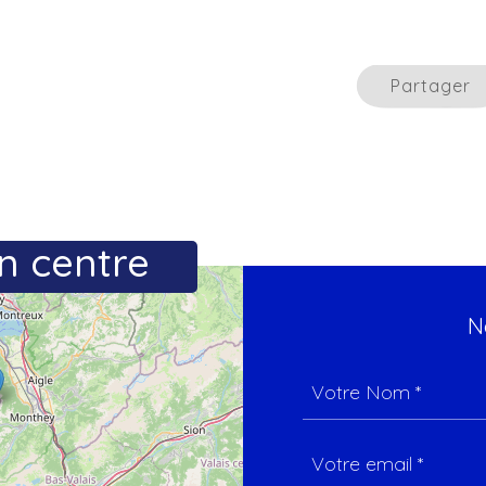
Partager
n centre
N