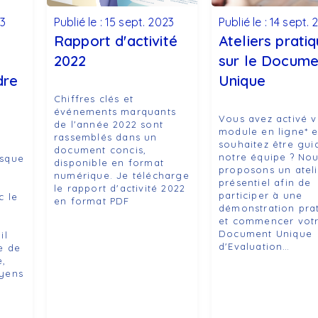
23
Publié le : 15 sept. 2023
Publié le : 14 sept.
Rapport d'activité
Ateliers prati
2022
sur le Docume
dre
Unique
Chiffres clés et
événements marquants
Vous avez activé v
de l'année 2022 sont
module en ligne* e
rassemblés dans un
souhaitez être gui
document concis,
notre équipe ? No
isque
disponible en format
proposons un ateli
numérique. Je télécharge
présentiel afin de
le rapport d'activité 2022
participer à une
c le
en format PDF
démonstration pra
et commencer vot
Document Unique
il
d'Evaluation…
e de
e,
oyens