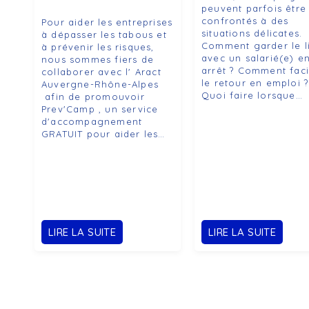
peuvent parfois être
confrontés à des
Pour aider les entreprises
situations délicates.
à dépasser les tabous et
Comment garder le l
à prévenir les risques,
avec un salarié(e) e
nous sommes fiers de
arrêt ? Comment facil
collaborer avec l' Aract
le retour en emploi ?
Auvergne-Rhône-Alpes
Quoi faire lorsque…
afin de promouvoir
Prev'Camp , un service
d'accompagnement
GRATUIT pour aider les…
LIRE LA SUITE
LIRE LA SUITE