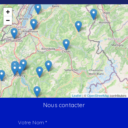
+
−
Leaflet
| ©
OpenStreetMap
contributors
Nous contacter