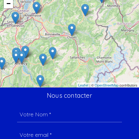
−
Leaflet
| ©
OpenStreetMap
contributors
Nous contacter