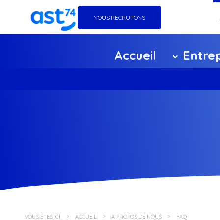
NOUS RECRUTONS
Go
Accueil
Entrep
Éq
Ag
Ce
F
Pa
Po
VOUS ÊTES ICI
ACCUEIL
À PROPOS DE NOUS
FAQ