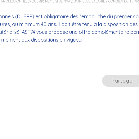
ROFESSIONNELS (DUERP) MÊME SI JE N’AI QU’UN SEUL SALARIÉ ? COMBIEN DE TEMPS
Toxicologue industriel
onnels (DUERP) est obligatoire dès l’embauche du premier sal
ures, au minimum 40 ans. Il doit être tenu à la disposition des
ématérialisé. AST74 vous propose une offre complémentaire pe
ormément aux dispositions en vigueur.
Partager