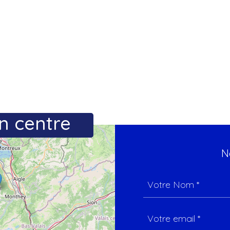
n centre
N