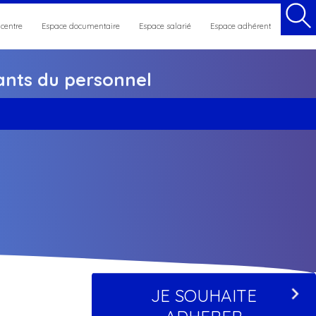
 centre
Espace documentaire
Espace salarié
Espace adhérent
nts du personnel
et maintien en emploi
JE SOUHAITE