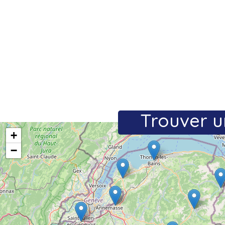
Trouver u
+
−