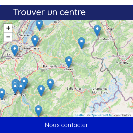
Trouver un centre
+
−
Leaflet
| ©
OpenStreetMap
contributors
Nous contacter