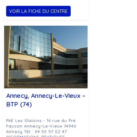
VOIR LA FICHE DU CENTRE
Annecy, Annecy-Le-Vieux –
BTP (74)
PAE Les Glaisins - 16 rue du Pré
Faucon Annecy-Le-Vieux 74940
Annecy Tél : 04 50 57 02 47