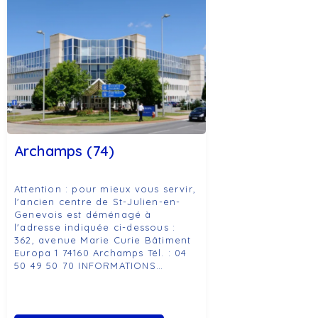
Archamps (74)
Attention : pour mieux vous servir,
l'ancien centre de St-Julien-en-
Genevois est déménagé à
l'adresse indiquée ci-dessous :
362, avenue Marie Curie Bâtiment
Europa 1 74160 Archamps Tél. : 04
50 49 50 70 INFORMATIONS…