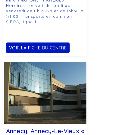
INFORMATIONS PRATIQUES
Horaires : ouvert du lundi au
vendredi de 8h à 12h et de 13h30 à
17h00. Transports en commun
SIBRA, ligne 1…
VOIR LA FICHE DU CENTRE
Annecy, Annecy-Le-Vieux «