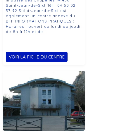
Impasse des Chapelles 74 450
Saint-Jean-de-Sixt Tél : 04 50 02
37 92 Saint-Jean-de-Sixt est
également un centre annexe du
BTP INFORMATIONS PRATIQUES :
Horaires : ouvert du lundi au jeudi
de 8h à 12h et de…
VOIR LA FICHE DU CENTRE