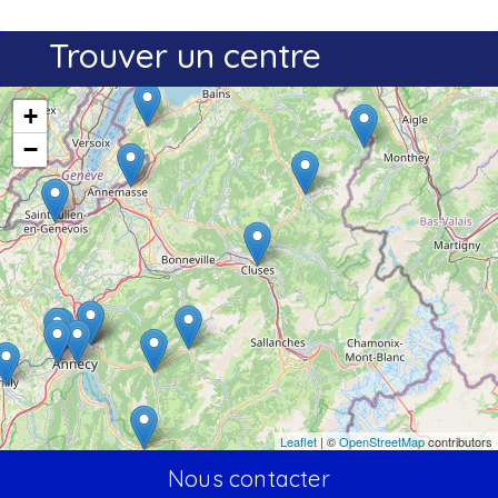
Trouver un centre
+
−
Leaflet
| ©
OpenStreetMap
contributors
Nous contacter