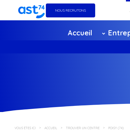
NOUS RECRUTONS
Go
Accueil
Entrep
Éq
Ag
Ce
F
Pa
Po
VOUS ÊTES ICI
ACCUEIL
TROUVER UN CENTRE
POISY (74)