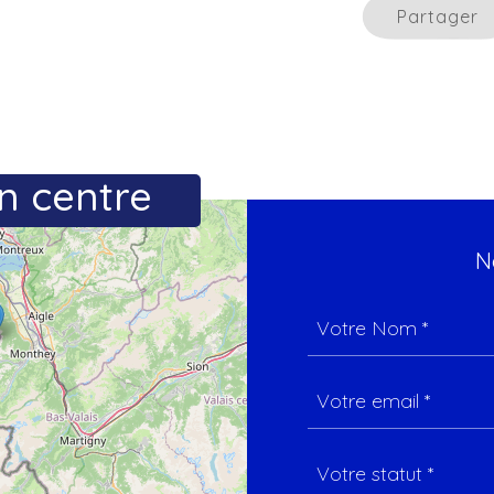
Partager
n centre
N