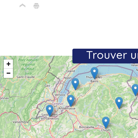
Trouver u
+
−