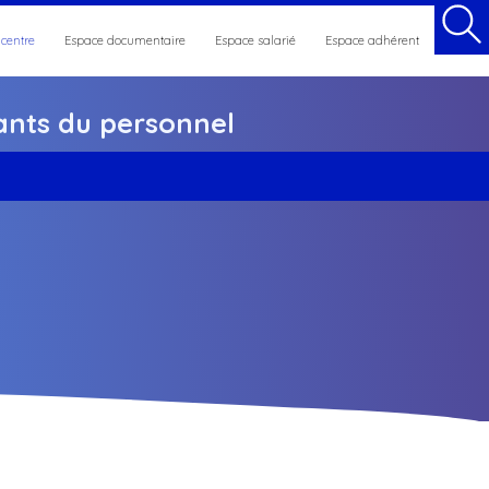
 centre
Espace documentaire
Espace salarié
Espace adhérent
nts du personnel
et maintien en emploi