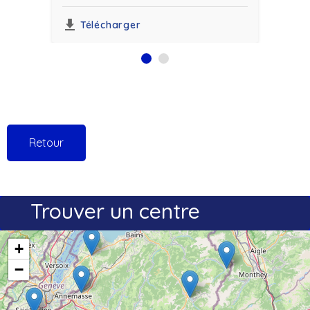
Télécharger
T
Retour
Trouver un centre
+
−