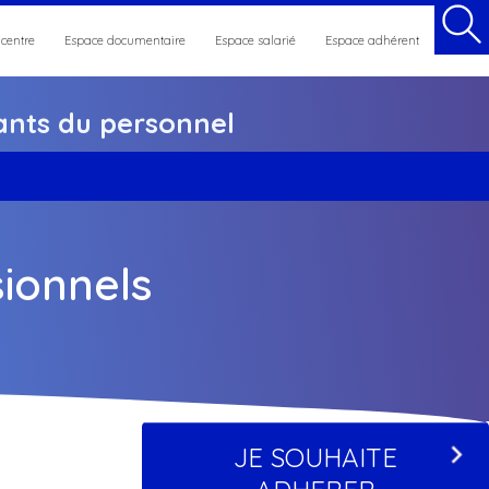
 centre
Espace documentaire
Espace salarié
Espace adhérent
nts du personnel
et maintien en emploi
sionnels
JE SOUHAITE