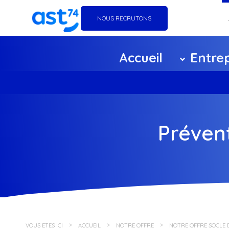
NOUS RECRUTONS
Go
Accueil
Entrep
Éq
Ag
Ce
Prévent
F
Pa
Po
VOUS ÊTES ICI
ACCUEIL
NOTRE OFFRE
NOTRE OFFRE SOCLE 