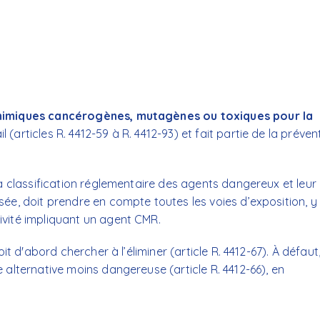
Toxicologue industriel
himiques cancérogènes, mutagènes ou toxiques pour la
 (articles R. 4412-59 à R. 4412-93) et fait partie de la préven
 la classification réglementaire des agents dangereux et leur
sée, doit prendre en compte toutes les voies d’exposition, y
ivité impliquant un agent CMR.
it d'abord chercher à l’éliminer (article R. 4412-67). À défaut, 
e alternative moins dangereuse (article R. 4412-66), en