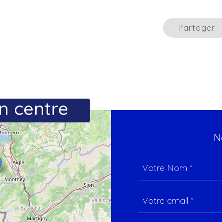
Partager
n centre
N