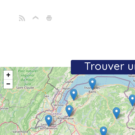
Trouver u
+
−