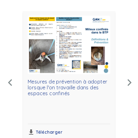
Mesures de prévention à adopter
lorsque l'on travaille dans des
espaces confinés
Int
dan
d'a
séc
Télécharger
T