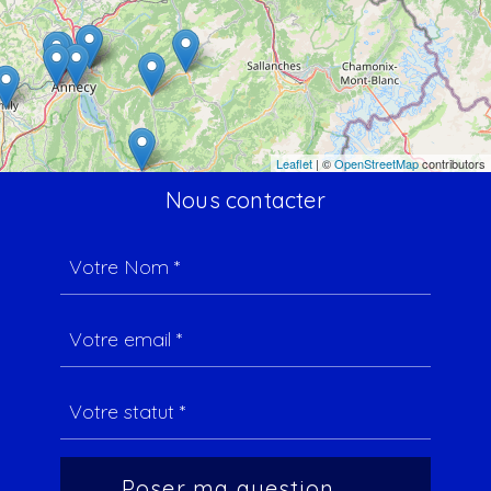
Leaflet
| ©
OpenStreetMap
contributors
Nous contacter