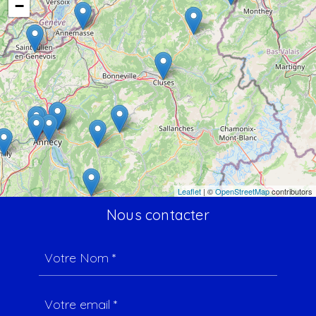
−
Leaflet
| ©
OpenStreetMap
contributors
Nous contacter