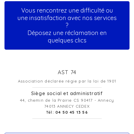
Vous rencontrez une difficulté ou
une insatisfaction avec nos services
?
Déposez une réclamation en
quelques clics
AST 74
Association déclarée régie par la loi de 1901
Siège social et administratif
44, chemin de la Prairie CS 90417 - Annecy
74013 ANNECY CEDEX
Tél:
04 50 45 13 56