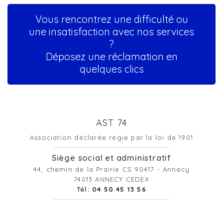
Vous rencontrez une difficulté ou
une insatisfaction avec nos services
?
Déposez une réclamation en
quelques clics
AST 74
Association déclarée régie par la loi de 1901
Siège social et administratif
44, chemin de la Prairie CS 90417 - Annecy
74013 ANNECY CEDEX
Tél:
04 50 45 13 56