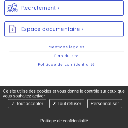
Recrutement ›
Espace documentaire ›
Mentions légales
Plan du site
Politique de confidentialité
Ce site utilise des cookies et vous donne le contrôle sur ceux que
vous souhaitez activer
Tout accepter
Tout refuser
Personnaliser
©2019-26 AST74 - Tous droits réservés - Création &
Réalisation : Answebmed - agence de communication
de santé -
Gestion des cookies
Politique de confidentialité