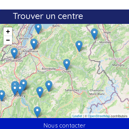
Trouver un centre
+
−
Leaflet
| ©
OpenStreetMap
contributors
Nous contacter