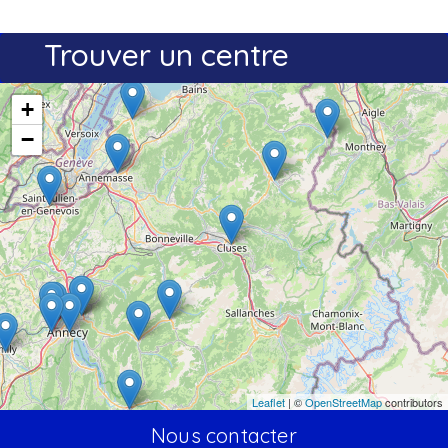
Trouver un centre
+
−
Leaflet
| ©
OpenStreetMap
contributors
Nous contacter