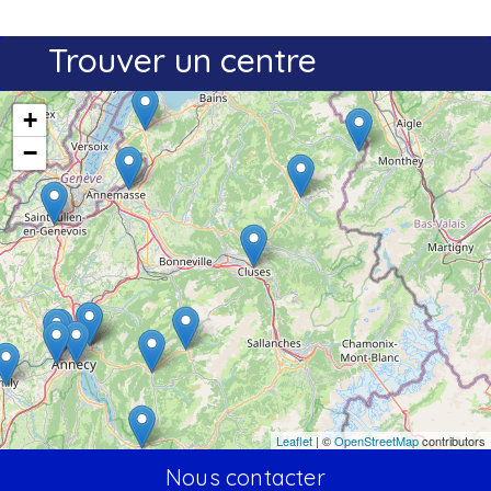
Trouver un centre
+
−
Leaflet
| ©
OpenStreetMap
contributors
Nous contacter