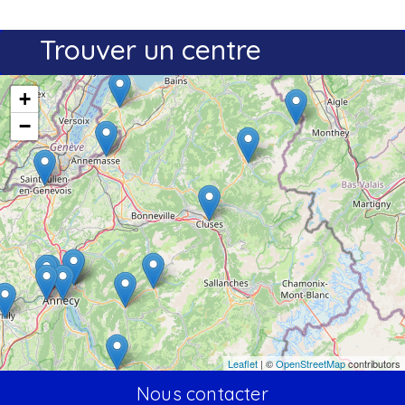
Trouver un centre
+
−
Leaflet
| ©
OpenStreetMap
contributors
Nous contacter