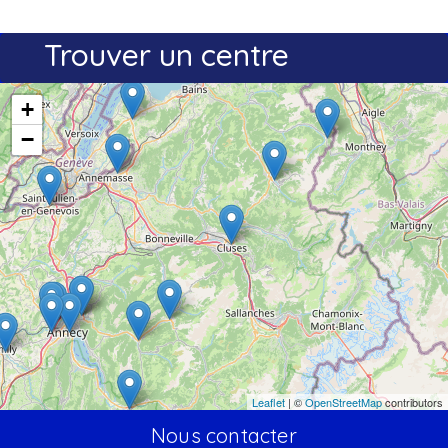
Trouver un centre
+
−
Leaflet
| ©
OpenStreetMap
contributors
Nous contacter