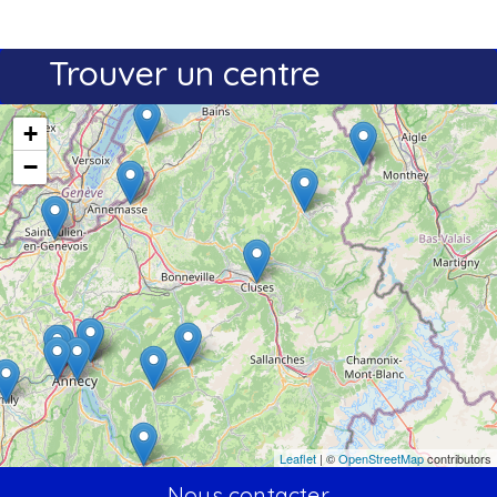
Trouver un centre
+
−
Leaflet
| ©
OpenStreetMap
contributors
Nous contacter