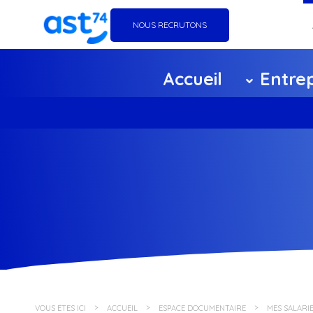
NOUS RECRUTONS
Go
Accueil
Entrep
Éq
Ag
Ce
F
Pa
Po
VOUS ÊTES ICI
ACCUEIL
ESPACE DOCUMENTAIRE
MES SALARIÉ