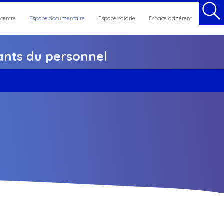
 centre
Espace documentaire
Espace salarié
Espace adhérent
nts du personnel
et maintien en emploi