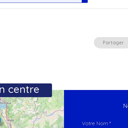
Partager
n centre
N