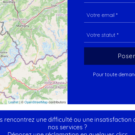
Pour toute demande
Leaflet
| ©
OpenStreetMap
contributors
 rencontrez une difficulté ou une insatisfaction
nos services ?
Déposez une réclamation en quelques clics