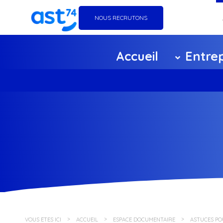
NOUS RECRUTONS
Go
Accueil
Entrep
Éq
Ag
Ce
F
Pa
Po
VOUS ÊTES ICI
ACCUEIL
ESPACE DOCUMENTAIRE
ASTUCES PO