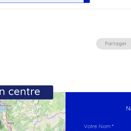
Partager
n centre
N