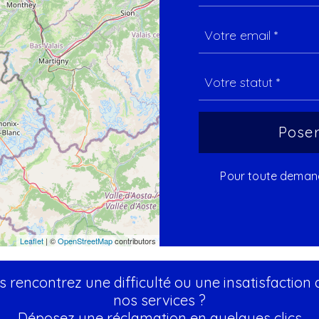
Pour toute demande
Leaflet
| ©
OpenStreetMap
contributors
 rencontrez une difficulté ou une insatisfaction
nos services ?
Déposez une réclamation en quelques clics