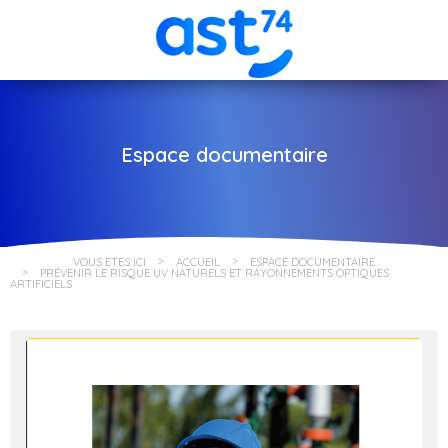
Espace documentaire
VOUS ÊTES ICI
ACCUEIL
ESPACE DOCUMENTAIRE
PRÉVENIR LE RISQUE UV NATURELS ET RAYONNEMENTS OPTIQUES
ARTIFICIELS