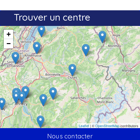
Trouver un centre
+
−
Leaflet
| ©
OpenStreetMap
contributors
Nous contacter