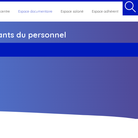
 centre
Espace documentaire
Espace salarié
Espace adhérent
nts du personnel
et maintien en emploi