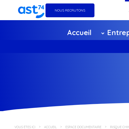
NOUS RECRUTONS
Go
Accueil
Entrep
Éq
Ag
Ce
F
Pa
Po
VOUS ÊTES ICI
ACCUEIL
ESPACE DOCUMENTAIRE
RISQUE CHIM