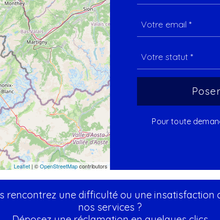
Pour toute demande
Leaflet
| ©
OpenStreetMap
contributors
 rencontrez une difficulté ou une insatisfaction
nos services ?
Déposez une réclamation en quelques clics