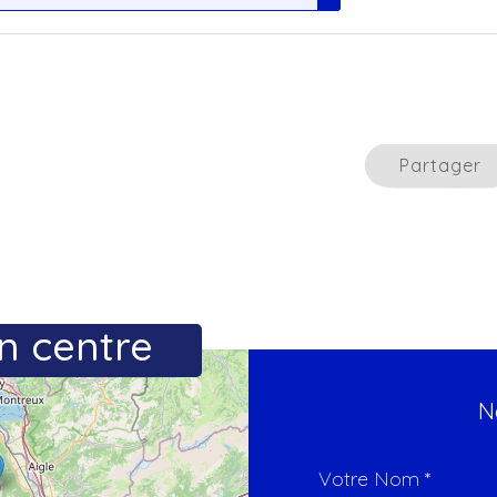
Partager
n centre
N