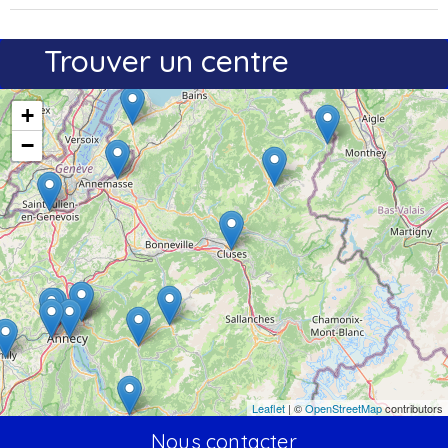
Trouver un centre
+
−
Leaflet
| ©
OpenStreetMap
contributors
Nous contacter