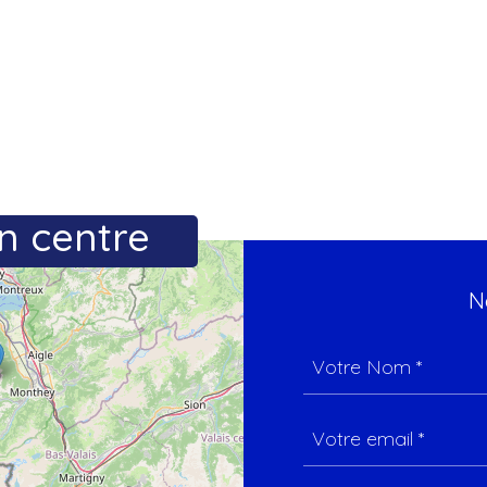
n centre
N