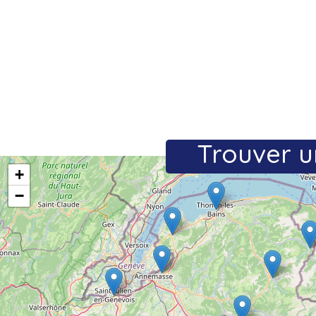
Trouver u
+
−