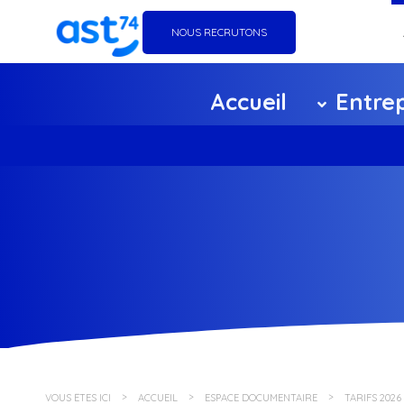
NOUS RECRUTONS
Go
Accueil
Entrep
Éq
Ag
Ce
F
Pa
Po
VOUS ÊTES ICI
ACCUEIL
ESPACE DOCUMENTAIRE
TARIFS 2026