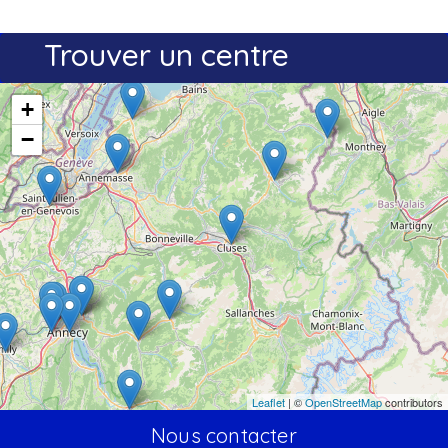
Trouver un centre
+
−
Leaflet
| ©
OpenStreetMap
contributors
Nous contacter