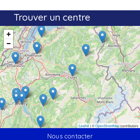
Trouver un centre
+
−
Leaflet
| ©
OpenStreetMap
contributors
Nous contacter