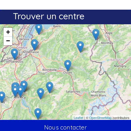
Trouver un centre
+
−
Leaflet
| ©
OpenStreetMap
contributors
Nous contacter