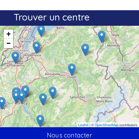
Trouver un centre
+
−
Leaflet
| ©
OpenStreetMap
contributors
Nous contacter