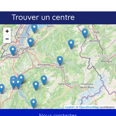
Trouver un centre
+
−
Leaflet
| ©
OpenStreetMap
contributors
Nous contacter