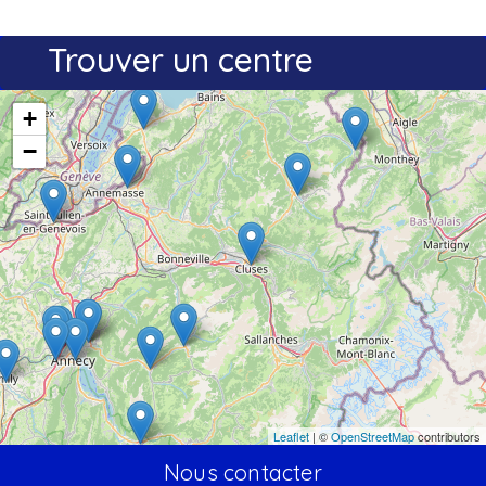
Trouver un centre
+
−
Leaflet
| ©
OpenStreetMap
contributors
Nous contacter