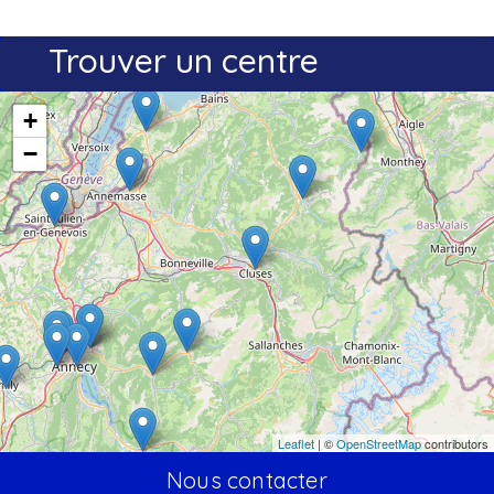
Trouver un centre
+
−
Leaflet
| ©
OpenStreetMap
contributors
Nous contacter