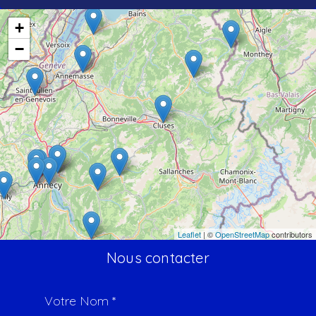
+
−
Leaflet
| ©
OpenStreetMap
contributors
Nous contacter