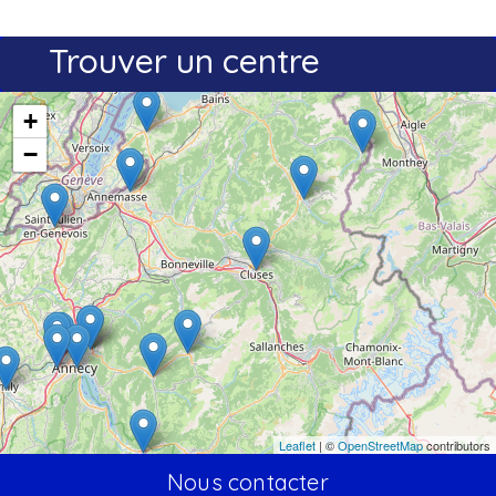
Trouver un centre
+
−
Leaflet
| ©
OpenStreetMap
contributors
Nous contacter