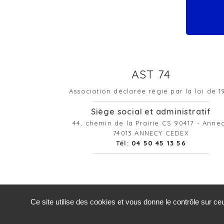
AST 74
Association déclarée régie par la loi de 1
Siège social et administratif
44, chemin de la Prairie CS 90417 - Anne
74013 ANNECY CEDEX
Tél:
04 50 45 13 56
©2019-26 AST74 - Tous droits réservé
Ce site utilise des cookies et vous donne le contrôle sur c