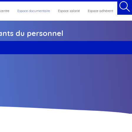
 centre
Espace documentaire
Espace salarié
Espace adhérent
nts du personnel
et maintien en emploi