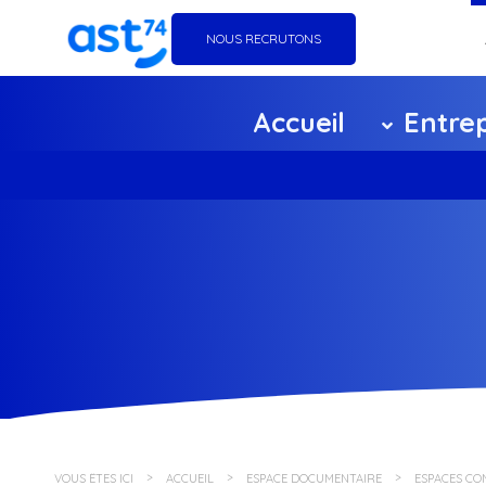
NOUS RECRUTONS
Go
Accueil
Entrep
Éq
Ag
Ce
F
Pa
Po
VOUS ÊTES ICI
ACCUEIL
ESPACE DOCUMENTAIRE
ESPACES CO