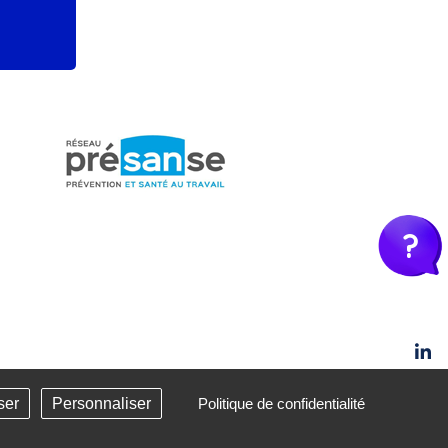
?
cation de santé -
Gestion des cookies
ser
Personnaliser
Politique de confidentialité