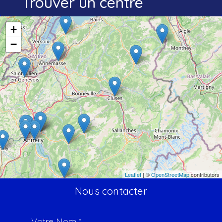
Trouver un centre
+
−
Leaflet
| ©
OpenStreetMap
contributors
Nous contacter