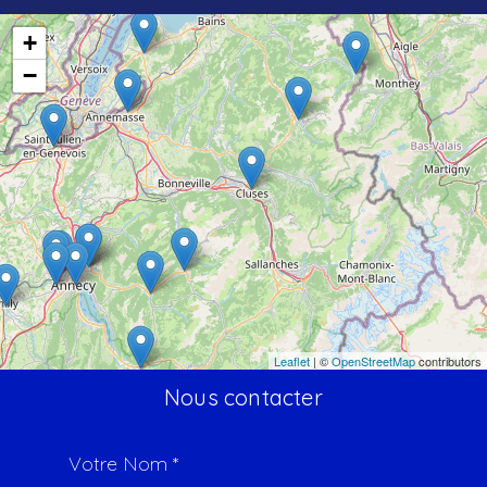
+
−
Leaflet
| ©
OpenStreetMap
contributors
Nous contacter