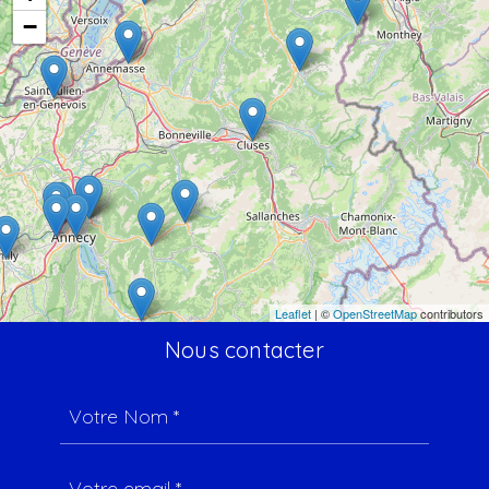
−
Leaflet
| ©
OpenStreetMap
contributors
Nous contacter